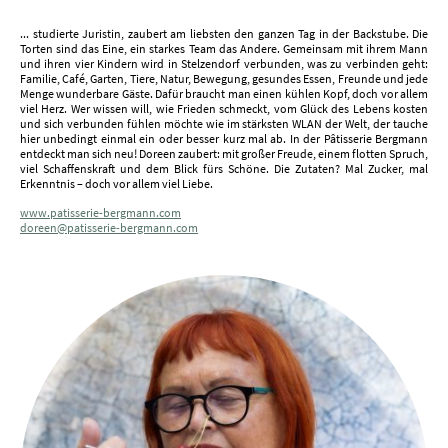
... studierte Juristin, zaubert am liebsten den ganzen Tag in der Backstube. Die
Torten sind das Eine, ein starkes Team das Andere. Gemeinsam mit ihrem Mann
und ihren vier Kindern wird in Stelzendorf verbunden, was zu verbinden geht:
Familie, Café, Garten, Tiere, Natur, Bewegung, gesundes Essen, Freunde und jede
Menge wunderbare Gäste. Dafür braucht man einen kühlen Kopf, doch vor allem
viel Herz. Wer wissen will, wie Frieden schmeckt, vom Glück des Lebens kosten
und sich verbunden fühlen möchte wie im stärksten WLAN der Welt, der tauche
hier unbedingt einmal ein oder besser kurz mal ab. In der Pâtisserie Bergmann
entdeckt man sich neu! Doreen zaubert: mit großer Freude, einem flotten Spruch,
viel Schaffenskraft und dem Blick fürs Schöne. Die Zutaten? Mal Zucker, mal
Erkenntnis – doch vor allem viel Liebe.
www.patisserie-bergmann.com
doreen@patisserie-bergmann.com