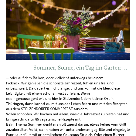
Sommer, Sonne, ein Tag im Garten ...
... oder auf dem Balkon, oder vielleicht unterwegs bei einem
Picknick: Wir genießen die schönste Jahreszeit, fühlen uns frei und
unbeschwert. Da dauert es nicht lange, und uns kommt die Idee, diese
Leichtigkeit mit einem schönen Fest zu feiern. Wenn
es dir genauso geht wie uns hier in Stelzendorf, dem kleinen Ort in
Thüringen, dann kannst du mit uns das Leben feiern und mit den Rezepten
aus dem STELZENDORFER SOMMERFEST aus dem
Vollen schöpfen. Wir kochen mit allem, was die Jahreszeit zu bieten hat und
bringen dir dafür 85 vegetarische Rezepte mit.
Beim Thema Sommer denkt man oft zuerst daran, etwas Feines vom Grill
zuzubereiten. Voilà, dann haben wir unter anderem gegrillte und eingelegte
Paprika, gefüllt mit orientalischem Couscous für dich. Oder einen Burger