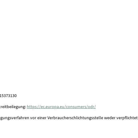
815373130
reitbeilegung:
https://ec.europa.eu/consumers/odr/
egungsverfahren vor einer Verbraucherschlichtungsstelle weder verpflichtet