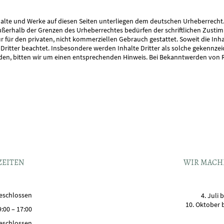
nhalte und Werke auf diesen Seiten unterliegen dem deutschen Urheberrecht. 
ußerhalb der Grenzen des Urheberrechtes bedürfen der schriftlichen Zustimm
 für den privaten, nicht kommerziellen Gebrauch gestattet. Soweit die Inhal
Dritter beachtet. Insbesondere werden Inhalte Dritter als solche gekennzeic
n, bitten wir um einen entsprechenden Hinweis. Bei Bekanntwerden von R
ZEITEN
WIR MACH
eschlossen
4. Juli 
10. Oktober 
9:00
–
17:00
eschlossen