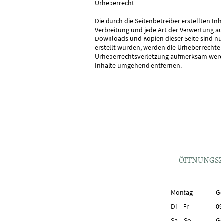
Urheberrecht
Die durch die Seitenbetreiber erstellten I
Verbreitung und jede Art der Verwertung a
Downloads und Kopien dieser Seite sind nur
erstellt wurden, werden die Urheberrechte 
Urheberrechtsverletzung aufmerksam werde
Inhalte umgehend entfernen.
ÖFFNUNGS
Montag
G
Di
–
Fr
0
Sa
–
So
G